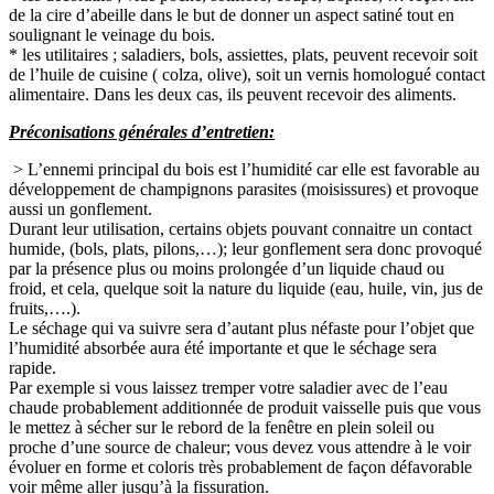
de la cire d’abeille dans le but de donner un aspect satiné tout en
soulignant le veinage du bois.
* les utilitaires ; saladiers, bols, assiettes, plats, peuvent recevoir soit
de l’huile de cuisine ( colza, olive), soit un vernis homologué contact
alimentaire. Dans les deux cas, ils peuvent recevoir des aliments.
Préconisations générales d’entretien:
> L’ennemi principal du bois est l’humidité car elle est favorable au
développement de champignons parasites (moisissures) et provoque
aussi un gonflement.
Durant leur utilisation, certains objets pouvant connaitre un contact
humide, (bols, plats, pilons,…); leur gonflement sera donc provoqué
par la présence plus ou moins prolongée d’un liquide chaud ou
froid, et cela, quelque soit la nature du liquide (eau, huile, vin, jus de
fruits,….).
Le séchage qui va suivre sera d’autant plus néfaste pour l’objet que
l’humidité absorbée aura été importante et que le séchage sera
rapide.
Par exemple si vous laissez tremper votre saladier avec de l’eau
chaude probablement additionnée de produit vaisselle puis que vous
le mettez à sécher sur le rebord de la fenêtre en plein soleil ou
proche d’une source de chaleur; vous devez vous attendre à le voir
évoluer en forme et coloris très probablement de façon défavorable
voir même aller jusqu’à la fissuration.