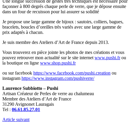
Une longue succession de gestes très techniques est nécessaire pour
façonner à 800 degrés chaque perle de verre, que je dépose ensuite
dans un four de recuisson pour lui assurer sa solidité
Je propose une large gamme de bijoux : sautoirs, colliers, bagues,
bracelets, boucles d’oreilles très variés avec une large gamme de
prix adaptés à chacun.
Je suis membre des Ateliers d’Art de France depuis 2013.
Vous trouverez en pièce jointe les photos de mes créations et vous
pouvez retrouver mon actualité sur le site internet
www.pushi.fr
ou
la boutique en ligne
www.shop.pushi.fr
ou sur facebook
https://www.facebook.com/pushi.creation
ou
instagram
https://www.instagram.com/pushiverre/
Laurence Subbiotto – Pushi
Artisan Créateur de Perles de verre au chalumeau
Membre des Ateliers d’Art de France
31290 Avignonet Lauragais
Tel :
06.61.85.27.01
Article suivant