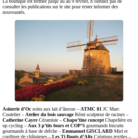
La boutique est fermée jusqu’au au 9 février, n’oubliez pas de
consulter les publications sur le site pour rester informer des
nouveautés.
Asinerie d’Oc
soins aux lait d’ânesse –
ATMC 81
JC Marc
Coutelier –
Atelier du bois sauvage
Rémi sculpteur de racines –
Catherine Cayre
Céramiste –
Chapo’tine concept
Chapelière en
up cycling –
Aux 3 p’tits fours et COP’S
gourmands biscuits
gourmands à base de drêche –
Emmanuel GISCLARD
Miel et
confiture de châtaignes –
Les Ti Bouts d’Alix
Créations textiles –