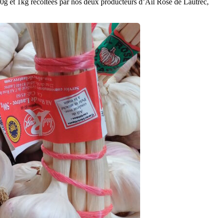
e 500g et 1kg récoltées par nos deux producteurs d’Ail Rose de Lautrec,