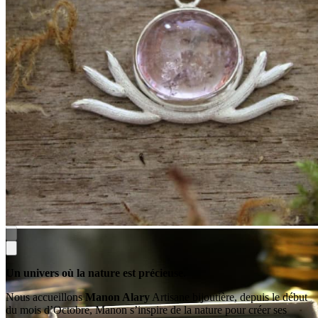
Un univers où la nature est précieuse
.
Nous accueillons
Manon Alary
Artisane bijoutière, depuis le début
du mois d’Octobre, Manon s’inspire de la nature pour créer ses