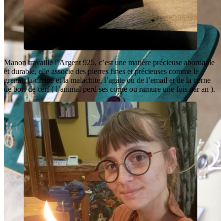
Manon travaille l’Argent 925, c’est une matière précieuse abordable
et durable, elle associe des pierres fines et précieuses comme le
grenat, la citrine et la malachite, l’agate ou de l’email et de la corne
de bois de cerf ( l’animal perd ses corne ou ramure une fois par an ).